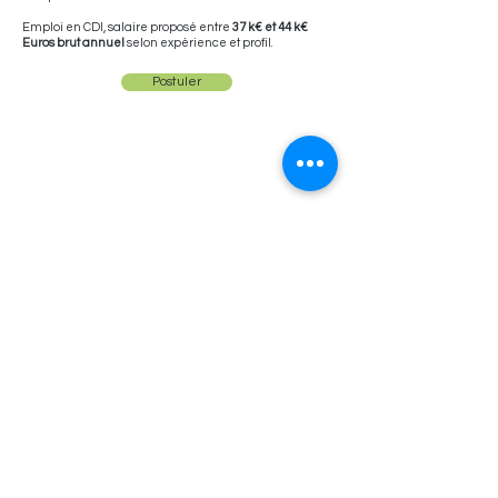
Emploi en CDI, salaire proposé entre
37 k€ et 44 k€
Euros brut annuel
selon expérience et profil.
Postuler