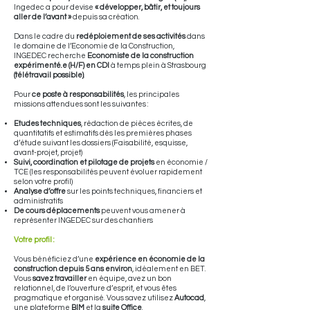
Ingedec a pour devise
« développer, bâtir, et toujours
aller de l’avant »
depuis sa création.
Dans le cadre du
redéploiement de ses activités
dans
le domaine de l’Economie de la Construction,
INGEDEC recherche
Economiste de la construction
expérimenté.e (H/F) en CDI
à temps plein à Strasbourg
(télétravail possible)
.
Pour
ce poste à responsabilités
, les principales
missions attendues sont les suivantes :
Etudes techniques
, rédaction de pièces écrites, de
quantitatifs et estimatifs dès les premières phases
d’étude suivant les dossiers (Faisabilité, esquisse,
avant-projet, projet)
Suivi, coordination et pilotage de projets
en économie /
TCE (les responsabilités peuvent évoluer rapidement
selon votre profil)
Analyse d’offre
sur les points techniques, financiers et
administratifs
De cours déplacements
peuvent vous amener à
représenter INGEDEC sur des chantiers
Votre profil :
Vous bénéficiez d’une
expérience en économie de la
construction depuis 5 ans environ
, idéalement en BET.
Vous
savez travailler
en équipe, avez un bon
relationnel, de l’ouverture d’esprit, et vous êtes
pragmatique et organisé. Vous savez utilisez
Autocad
,
une plateforme
BIM
et la
suite Office
.