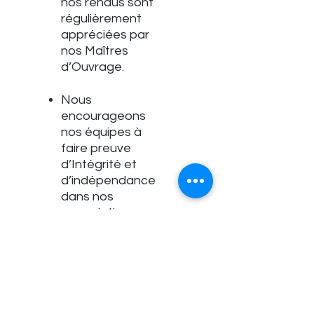
nos rendus sont
régulièrement
appréciées par
nos Maîtres
d’Ouvrage.
Nous
encourageons
nos équipes à
faire preuve
d’Intégrité et
d’indépendance
dans nos
prescriptions.
Les partenariats
que nous
mettons en place
ont vocation à
être durables,